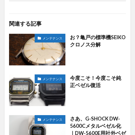
関連する記事
お？亀戸の標準機SEIKO
メンテナンス
クロノス分解
今度こそ！今度こそ純
メンテナンス
正ベゼル復活
さあ、G-SHOCK DW-
メンテナンス
5600Cメタルベゼル化
｜DW-5600E用社外ベゼ