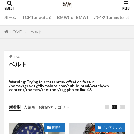
ホーム
TOP(for watch)
BMW(for BMW)
バイク(for motorcycl
HOME
ベルト
TAG
ベルト
Warning
: Trying to access array offset on false in
/home/sgravity/diymainte.com/public_html/watch/wp-
content/themes/the-thor/tag.php
on line
43
新着順
人気順
お勧めカテゴリ
その他
腕時計
メンテナンス