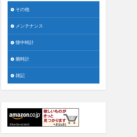
その他
メンテナンス
懐中時計
腕時計
雑記