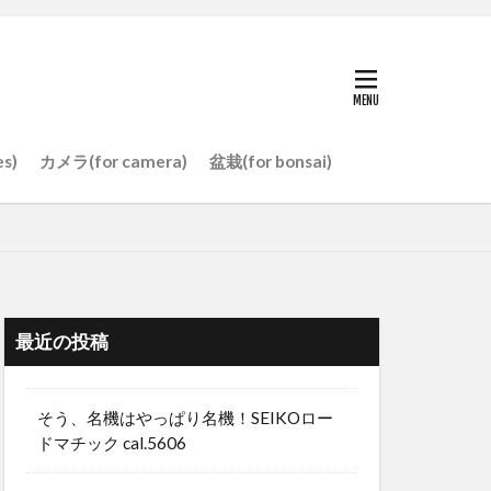
es)
カメラ(for camera)
盆栽(for bonsai)
最近の投稿
そう、名機はやっぱり名機！SEIKOロー
ドマチック cal.5606